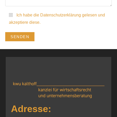
Ich habe die Datenschutzerklärung gelesen und
akzeptiere diese.
A
l
t
e
r
n
a
t
Adresse:
i
v